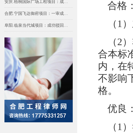
安庆.梧桐国际广场工程项目：成功免除甲
合格
合肥.宁国飞达御府项目：一审成功免除我
（1
阜阳.临泉当代城项目：成功驳回多方对实
（2
合本标
内，在
不影响
格。
优良
（1