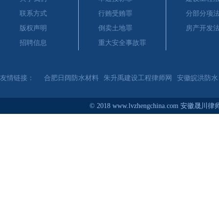
联系方式
行贿受贿罪
分部分项
版权声明
倒卖土地罪
房产开发
招聘信息
重大安全事故罪
友情链接：
合肥日阔防水材料
朱升禹建设工程律师网
安徽皖洪防水
© 2018 www.lvzhengchina.com