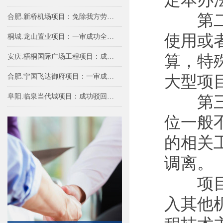
第二条
合肥.新桥机场项目：免除我方劳务费79.2
使用或
桐城.龙山置业项目：一审成功全额免除我
算，特
安庆.梧桐国际广场工程项目：成功免除甲
合肥.宁国飞达御府项目：一审成功免除我
大型项
阜阳.临泉当代城项目：成功驳回多方对实
第三条
位一般
的相关
调离。
项目建
入其他