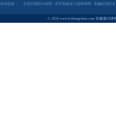
友情链接：
合肥日阔防水材料
朱升禹建设工程律师网
安徽皖洪防水
© 2018 www.lvzhengchina.com